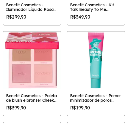
Benefit Cosmetics -
Benefit Cosmetics - Kit
Iluminador Líquido Rosa
Talk Beauty To Me
Cetim High Beam
Benetint & They're Real
R$299,90
R$349,90
Máscara de Cílios
Benefit Cosmetics - Paleta
Benefit Cosmetics - Primer
de blush e bronzer Cheeky
minimizador de poros
Love Letter
POREfessional
R$399,90
R$199,90