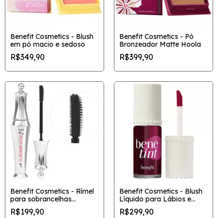
Benefit Cosmetics - Blush
Benefit Cosmetics - Pó
em pó macio e sedoso
Bronzeador Matte Hoola
R$349,90
R$399,90
Benefit Cosmetics - Rímel
Benefit Cosmetics - Blush
para sobrancelhas
Líquido para Lábios e
transparente Brow Setter
Bochechas Benetint
R$199,90
R$299,90
24 horas com efeito de