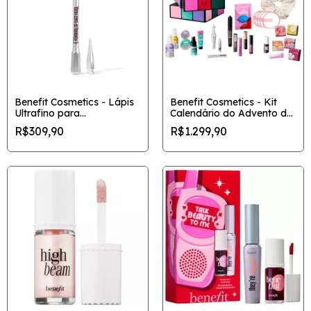
Benefit Cosmetics - Lápis
Benefit Cosmetics - Kit
Ultrafino para
Calendário do Advento de
Sobrancelhas
Maquiagem Glam Cube de
R$309,90
R$1.299,90
24 dias