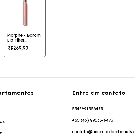
Morphe - Batom
Lip Filter
Hydroplump Soft
R$269,90
Matte
artamentos
Entre em contato
5545991356473
+55 (45) 99135-6473
os
contato@annecarolinebeauty.
to