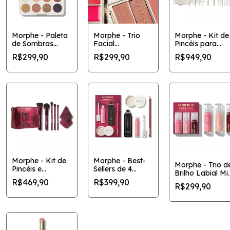
Morphe - Paleta
Morphe - Trio
Morphe - Kit de
de Sombras
Facial
Pincéis para
ChromaPlus com
Multiacabamento
Rosto e Olhos
R$299,90
R$299,90
R$949,90
12 cores
Cheek Thrills
'Ready, Set, Pro
com 16 peças
Morphe - Kit de
Morphe - Best-
Morphe - Trio d
Pincéis e
Sellers de 4
Brilho Labial Mi
Ferramentas
Peças
Dripglass
R$469,90
R$399,90
'Rebelious' de 6
'Unapologetic'
R$299,90
peças