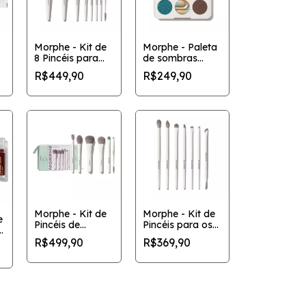
Morphe - Kit de
Morphe - Paleta
8 Pincéis para
de sombras
Rosto e Olhos
ChromaPlus com
R$449,90
R$249,90
'
'Best of Blends'
6 cores
Morphe - Kit de
Morphe - Kit de
e
Pincéis de
Pincéis para os
ni
Viagem 'Along
Olhos 'Eye Want
R$499,90
R$369,90
for the Glide'
It All' com 7
com 6 peças
peças