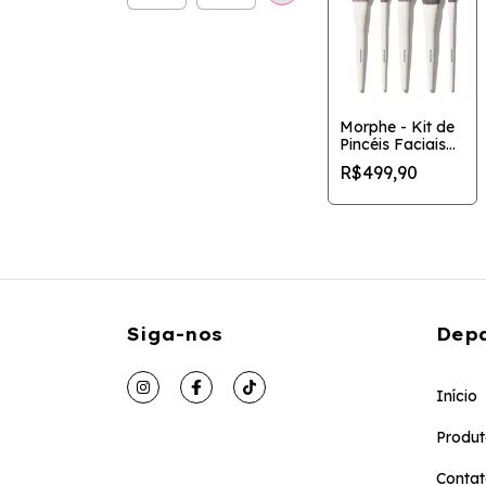
Morphe - Kit de
Pincéis Faciais
com 5 Peças
R$499,90
para Modo
Retrato
Siga-nos
Dep
Início
Produt
Conta