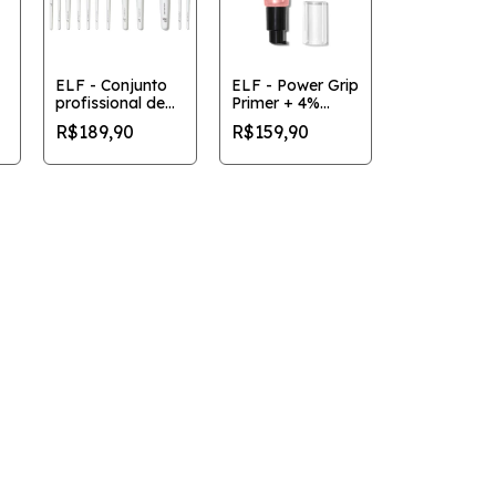
ELF - Conjunto
ELF - Power Grip
profissional de
Primer + 4%
12 pincéis de
Niacinamide
R$189,90
R$159,90
maquiagem