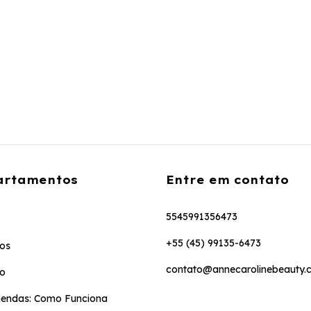
artamentos
Entre em contato
5545991356473
+55 (45) 99135-6473
os
contato@annecarolinebeauty.
to
endas: Como Funciona