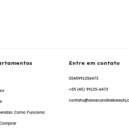
artamentos
Entre em contato
5545991356473
+55 (45) 99135-6473
os
contato@annecarolinebeauty.
to
endas: Como Funciona
Comprar