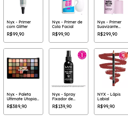
Nyx - Primer
Nyx - Primer de
Nyx - Primer
com Glitter
Cola Facial
Suavizante
Marshmellow
R$99,90
R$99,90
R$299,90
Nyx - Paleta
Nyx - Spray
NYX - Lápis
Ultimate Utopia
Fixador de
Labial
com 40 cores
Maquiagem
R$389,90
R$139,90
R$99,90
Matte