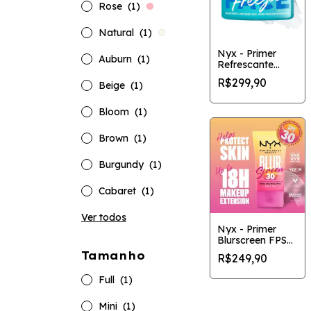
Rose
(1)
Natural
(1)
Nyx - Primer
Auburn
(1)
Refrescante
Facial +
R$299,90
Beige
(1)
Hidratante
Bloom
(1)
Brown
(1)
Burgundy
(1)
Cabaret
(1)
Ver todos
Nyx - Primer
Blurscreen FPS
30
Tamanho
R$249,90
Full
(1)
Mini
(1)