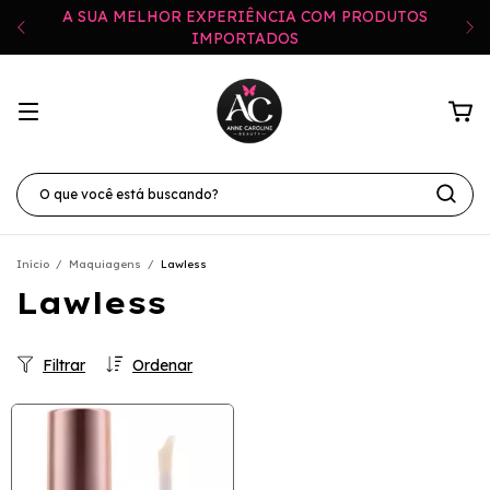
A SUA MELHOR EXPERIÊNCIA COM PRODUTOS
IMPORTADOS
Início
/
Maquiagens
/
Lawless
Lawless
Filtrar
Ordenar