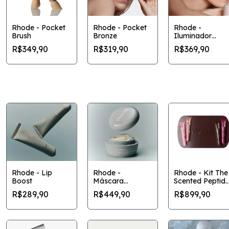
Rhode - Pocket
Rhode - Pocket
Rhode -
Brush
Bronze
Iluminador
Multiuso
R$349,90
R$319,90
R$369,90
'Highlight Milk'
Rhode - Lip
Rhode -
Rhode - Kit The
Boost
Máscara
Scented Peptid
Cremosa
Lip Tint (edição
R$289,90
R$449,90
R$899,90
Escultora
limitada)