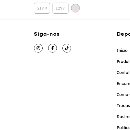
Siga-nos
Dep
Início
Produt
Conta
Encom
Como 
Trocas
Rastr
Políti