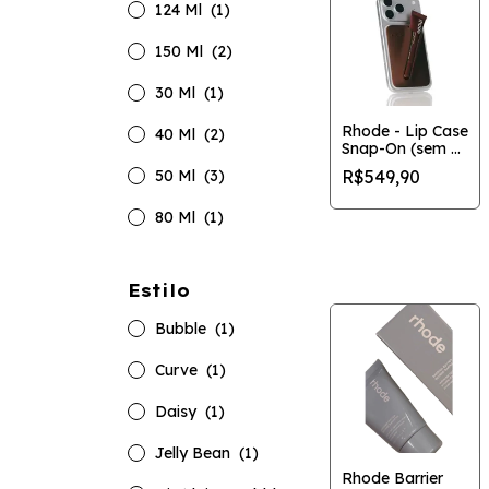
124 Ml
(1)
150 Ml
(2)
30 Ml
(1)
Rhode - Lip Case
40 Ml
(2)
Snap-On (sem o
lip)
R$549,90
50 Ml
(3)
80 Ml
(1)
Estilo
Bubble
(1)
Curve
(1)
Daisy
(1)
Jelly Bean
(1)
Rhode Barrier