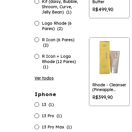
Kit (daisy, Bubble,
Butter
Shroom, Curve,
R$499,90
Jelly Bean)
(1)
Logo Rhode (6
Pares)
(2)
R Icon (6 Pares)
(2)
R Icon + Logo
Rhode (12 Pares)
(1)
Ver todos
Rhode - Cleanser
(Pineapple
Iphone
Refresh)
R$399,90
13
(1)
13 Pro
(1)
13 Pro Max
(1)