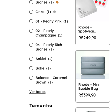
Bronze
(1)
Cinza
(1)
01 - Pearly Pink
(1)
Rhode -
02 - Pearly
Spotwear
Champagne
(1)
Strawberry
R$249,90
(Edição
Limitada)
04 - Pearly Rich
Bronze
(1)
Anklet
(1)
Bake
(1)
Balance - Caramel
Brown
(1)
Rhode - Mini
Bubble Bag
Ver todos
R$399,90
Tamanho