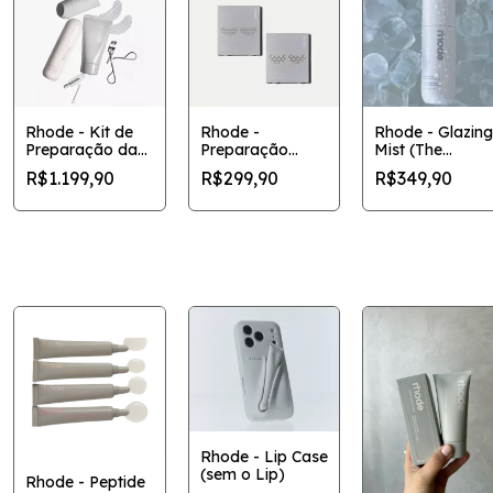
Rhode - Kit de
Rhode -
Rhode - Glazing
Preparação da
Preparação
Mist (The
Pele
Ocular Peptídica
Hydrating Face
R$1.199,90
R$299,90
R$349,90
Spray)
Rhode - Lip Case
(sem o Lip)
Rhode - Peptide