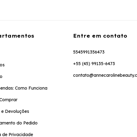
artamentos
Entre em contato
5545991356473
+55 (45) 99135-6473
os
contato@annecarolinebeauty.
to
endas: Como Funciona
Comprar
 e Devoluções
eamento do Pedido
ca de Privacidade